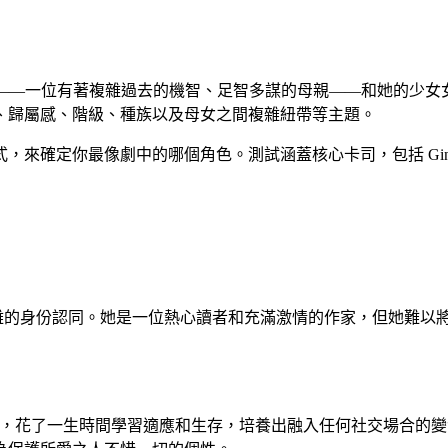
·米勒——一位有著複雜過去的機智、足智多謀的母親——和她的
、歸屬感、階級、種族以及母女之間複雜紐帶等主題。
最像劇中的哪個角色。測試涵蓋核心卡司，包括 Ginny、Georgi
於複雜的身份認同。她是一位熱心讀者和充滿激情的作家，但她難
長大，花了一生時間學習適應和生存，培養出融入任何社交場合的變色