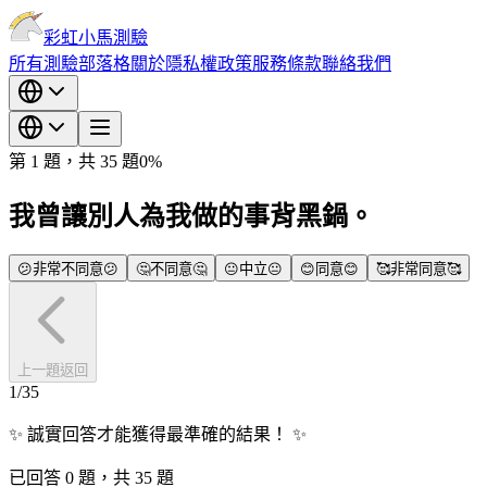
彩虹小馬測驗
所有測驗
部落格
關於
隱私權政策
服務條款
聯絡我們
第 1 題，共 35 題
0
%
我曾讓別人為我做的事背黑鍋。
😕
非常不同意
😕
🤔
不同意
🤔
😐
中立
😐
😊
同意
😊
🥰
非常同意
🥰
上一題
返回
1
/
35
✨
誠實回答才能獲得最準確的結果！
✨
已回答 0 題，共 35 題