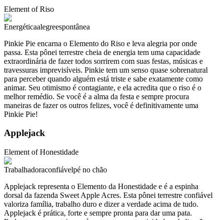
Element of
Riso
Energética
alegre
espontânea
Pinkie Pie encarna o Elemento do Riso e leva alegria por onde
passa. Esta pônei terrestre cheia de energia tem uma capacidade
extraordinária de fazer todos sorrirem com suas festas, músicas e
travessuras imprevisíveis. Pinkie tem um senso quase sobrenatural
para perceber quando alguém está triste e sabe exatamente como
animar. Seu otimismo é contagiante, e ela acredita que o riso é o
melhor remédio. Se você é a alma da festa e sempre procura
maneiras de fazer os outros felizes, você é definitivamente uma
Pinkie Pie!
Applejack
Element of
Honestidade
Trabalhadora
confiável
pé no chão
Applejack representa o Elemento da Honestidade e é a espinha
dorsal da fazenda Sweet Apple Acres. Esta pônei terrestre confiável
valoriza família, trabalho duro e dizer a verdade acima de tudo.
Applejack é prática, forte e sempre pronta para dar uma pata.