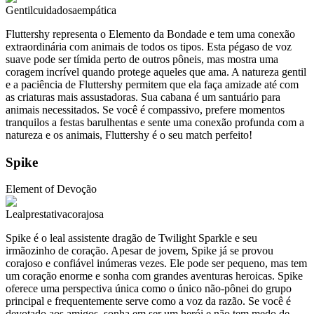
Gentil
cuidadosa
empática
Fluttershy representa o Elemento da Bondade e tem uma conexão
extraordinária com animais de todos os tipos. Esta pégaso de voz
suave pode ser tímida perto de outros pôneis, mas mostra uma
coragem incrível quando protege aqueles que ama. A natureza gentil
e a paciência de Fluttershy permitem que ela faça amizade até com
as criaturas mais assustadoras. Sua cabana é um santuário para
animais necessitados. Se você é compassivo, prefere momentos
tranquilos a festas barulhentas e sente uma conexão profunda com a
natureza e os animais, Fluttershy é o seu match perfeito!
Spike
Element of
Devoção
Leal
prestativa
corajosa
Spike é o leal assistente dragão de Twilight Sparkle e seu
irmãozinho de coração. Apesar de jovem, Spike já se provou
corajoso e confiável inúmeras vezes. Ele pode ser pequeno, mas tem
um coração enorme e sonha com grandes aventuras heroicas. Spike
oferece uma perspectiva única como o único não-pônei do grupo
principal e frequentemente serve como a voz da razão. Se você é
devotado aos amigos, sonha em ser um herói e não tem medo de