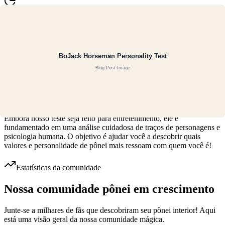
Resultados baseados em porcentagem
Em vez de forçar você a uma única categoria, nosso teste mostra sua
porcentagem de compatibilidade com todos os sete personagens.
Isso reconhece que personalidades reais são multifacetadas - você
pode ser 80% Twilight Sparkle e também ter 60% da energia de
Rainbow Dash!
Embora nosso teste seja feito para entretenimento, ele é
fundamentado em uma análise cuidadosa de traços de personagens e
psicologia humana. O objetivo é ajudar você a descobrir quais
valores e personalidade de pônei mais ressoam com quem você é!
Estatísticas da comunidade
Nossa comunidade pônei em crescimento
Junte-se a milhares de fãs que descobriram seu pônei interior! Aqui
está uma visão geral da nossa comunidade mágica.