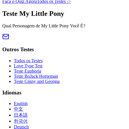
Faça o Quiz Agora
Todos os Testes
->
Teste My Little Pony
Qual Personagem de My Little Pony Você É?
Outros Testes
Todos os Testes
Love Type Test
Teste Euphoria
Teste BoJack Horseman
Teste Ginny and Georgia
Idiomas
English
中文
日本語
한국어
Deutsch