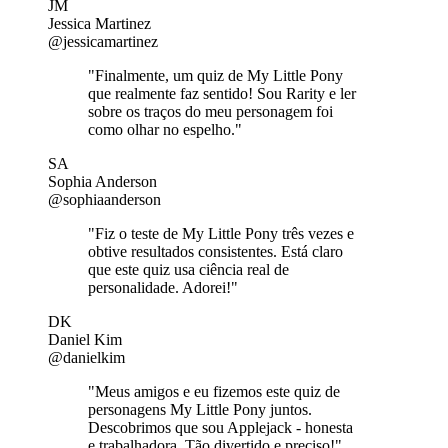
JM
Jessica Martinez
@jessicamartinez
"Finalmente, um quiz de My Little Pony
que realmente faz sentido! Sou Rarity e ler
sobre os traços do meu personagem foi
como olhar no espelho."
SA
Sophia Anderson
@sophiaanderson
"Fiz o teste de My Little Pony três vezes e
obtive resultados consistentes. Está claro
que este quiz usa ciência real de
personalidade. Adorei!"
DK
Daniel Kim
@danielkim
"Meus amigos e eu fizemos este quiz de
personagens My Little Pony juntos.
Descobrimos que sou Applejack - honesta
e trabalhadora. Tão divertido e preciso!"