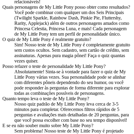
relacionáveis!
Quais personagens de My Little Pony posso obter como resultados?
Você pode combinar com qualquer um dos Seis Principais
(Twilight Sparkle, Rainbow Dash, Pinkie Pie, Fluttershy,
Rarity, Applejack) além de outros personagens amados como
Princesa Celestia, Princesa Luna, e mais! Cada personagem
de My Little Pony tem um perfil de personalidade único.
O quiz de My Little Pony é realmente gratuito?
Sim! Nosso teste de My Little Pony é completamente gratuito
sem custos ocultos. Sem cadastro, sem cartão de crédito, sem
assinaturas. Apenas pura magia pônei! Faça o quiz quantas
vezes quiser.
Posso refazer o teste de personalidade My Little Pony?
Absolutamente! Sinta-se à vontade para fazer o quiz de My
Little Pony várias vezes. Sua personalidade pode se alinhar
com diferentes pôneis dependendo do seu humor, ou você
pode responder às perguntas de forma diferente para explorar
todas as combinações possíveis de personagens.
Quanto tempo leva o teste de My Little Pony?
Nosso quiz padrão de My Little Pony leva cerca de 3-5
minutos para completar. Oferecemos filtros rápidos de 5
perguntas e avaliações mais detalhadas de 20 perguntas, para
que você possa escolher com base no seu tempo disponível!
E se eu não souber muito sobre My Little Pony?
Sem problema! Nosso teste de My Little Pony é projetado