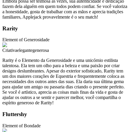
Embora possa ser teimosa às vezes, sua autenticidade e dedicação
fazem dela alguém em quem todos podem confiar. Se você valoriza
a honestidade, gosta de trabalhar com as mãos e aprecia tradições
familiares, Applejack provavelmente é o seu match!
Rarity
Element of
Generosidade
Criativa
elegante
generosa
Rarity é o Elemento da Generosidade e uma unicórnio estilista
talentosa. Ela tem um olho para a beleza e uma paixão por criar
designs deslumbrantes. Apesar do exterior sofisticado, Rarity tem
um dos maiores corações de Equestria e frequentemente coloca as
necessidades dos outros antes das suas. Ela daria sua última gema
para ajudar um amigo ou passaria dias criando o presente perfeito.
Se você é artístico, aprecia as coisas mais finas da vida e gosta de
ajudar os outros a se sentir e parecer melhor, você compartilha o
espírito generoso de Rarity!
Fluttershy
Element of
Bondade