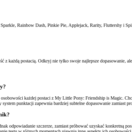
arkle, Rainbow Dash, Pinkie Pie, Applejack, Rarity, Fluttershy i Spi
każdą postacią. Odkryj nie tylko swoje najlepsze dopasowanie, ale te
ny?
y osobowości każdej postaci z My Little Pony: Friendship is Magic. C
system punktacji zapewnia bardziej subtelne dopasowanie zamiast pros
nik?
 jednak odpowiadanie szczerze, zamiast próbować uzyskać konkretną 
nie testu w różnych momentach ujawnia inne aspekty ich osobowości