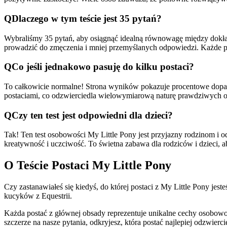
Q
Dlaczego w tym teście jest 35 pytań?
Wybraliśmy 35 pytań, aby osiągnąć idealną równowagę między dokła
prowadzić do zmęczenia i mniej przemyślanych odpowiedzi. Każde pyt
Q
Co jeśli jednakowo pasuję do kilku postaci?
To całkowicie normalne! Strona wyników pokazuje procentowe dopasow
postaciami, co odzwierciedla wielowymiarową naturę prawdziwych o
Q
Czy ten test jest odpowiedni dla dzieci?
Tak! Ten test osobowości My Little Pony jest przyjazny rodzinom i 
kreatywność i uczciwość. To świetna zabawa dla rodziców i dzieci, 
O Teście Postaci My Little Pony
Czy zastanawiałeś się kiedyś, do której postaci z My Little Pony je
kucyków z Equestrii.
Każda postać z głównej obsady reprezentuje unikalne cechy osobow
szczerze na nasze pytania, odkryjesz, która postać najlepiej odzwierc