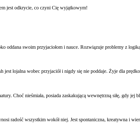
lem jest odkrycie, co czyni Cię wyjątkowym!
boko oddana swoim przyjaciołom i nauce. Rozwiązuje problemy z logiką
st lojalna wobec przyjaciół i nigdy się nie poddaje. Żyje dla prędko
tury. Choć nieśmiała, posiada zaskakującą wewnętrzną siłę, gdy jej bli
ynosi radość wszystkim wokół niej. Jest spontaniczna, kreatywna i wi