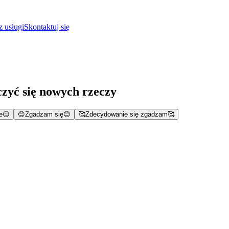
z usługi
Skontaktuj się
czyć się nowych rzeczy
e
😐
😊
Zgadzam się
😊
🥰
Zdecydowanie się zgadzam
🥰