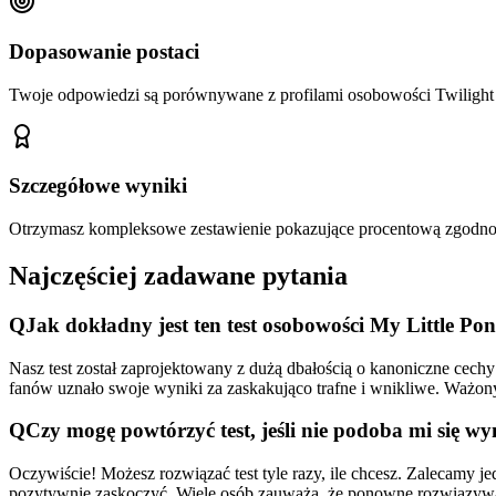
Dopasowanie postaci
Twoje odpowiedzi są porównywane z profilami osobowości Twilight Sp
Szczegółowe wyniki
Otrzymasz kompleksowe zestawienie pokazujące procentową zgodność z 
Najczęściej zadawane pytania
Q
Jak dokładny jest ten test osobowości My Little Po
Nasz test został zaprojektowany z dużą dbałością o kanoniczne cech
fanów uznało swoje wyniki za zaskakująco trafne i wnikliwe. Ważony 
Q
Czy mogę powtórzyć test, jeśli nie podoba mi się wy
Oczywiście! Możesz rozwiązać test tyle razy, ile chcesz. Zalecamy
pozytywnie zaskoczyć. Wiele osób zauważa, że ponowne rozwiązywa