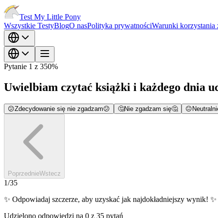
Test My Little Pony
Wszystkie Testy
Blog
O nas
Polityka prywatności
Warunki korzystania 
Pytanie 1 z 35
0
%
Uwielbiam czytać książki i każdego dnia u
😕
Zdecydowanie się nie zgadzam
😕
🤔
Nie zgadzam się
🤔
😐
Neutralni
Poprzednie
Wstecz
1
/
35
✨
Odpowiadaj szczerze, aby uzyskać jak najdokładniejszy wynik!
✨
Udzielono odpowiedzi na 0 z 35 pytań