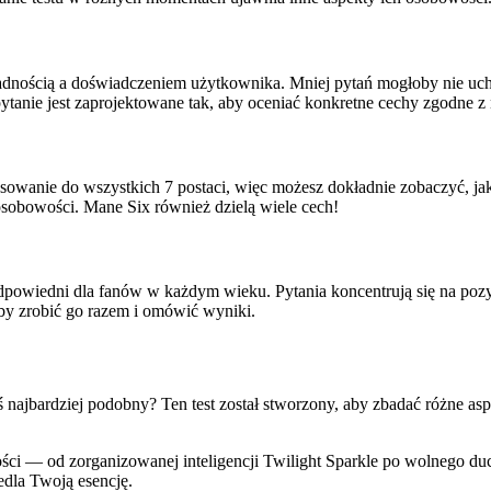
dnością a doświadczeniem użytkownika. Mniej pytań mogłoby nie uch
anie jest zaprojektowane tak, aby oceniać konkretne cechy zgodne z n
anie do wszystkich 7 postaci, więc możesz dokładnie zobaczyć, jak pa
sobowości. Mane Six również dzielą wiele cech!
odpowiedni dla fanów w każdym wieku. Pytania koncentrują się na pozy
aby zrobić go razem i omówić wyniki.
steś najbardziej podobny? Ten test został stworzony, aby zbadać różne 
ości — od zorganizowanej inteligencji Twilight Sparkle po wolnego 
iedla Twoją esencję.