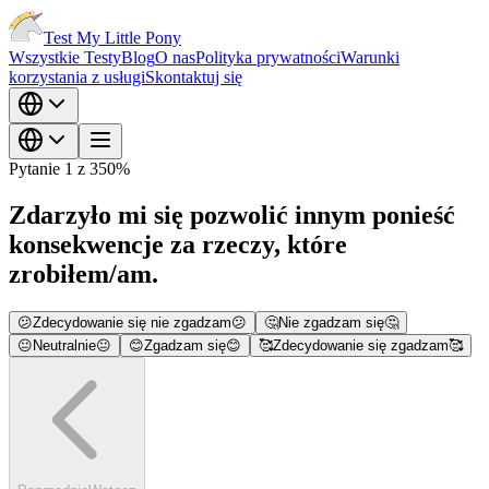
Test My Little Pony
Wszystkie Testy
Blog
O nas
Polityka prywatności
Warunki
korzystania z usługi
Skontaktuj się
Pytanie 1 z 35
0
%
Zdarzyło mi się pozwolić innym ponieść
konsekwencje za rzeczy, które
zrobiłem/am.
😕
Zdecydowanie się nie zgadzam
😕
🤔
Nie zgadzam się
🤔
😐
Neutralnie
😐
😊
Zgadzam się
😊
🥰
Zdecydowanie się zgadzam
🥰