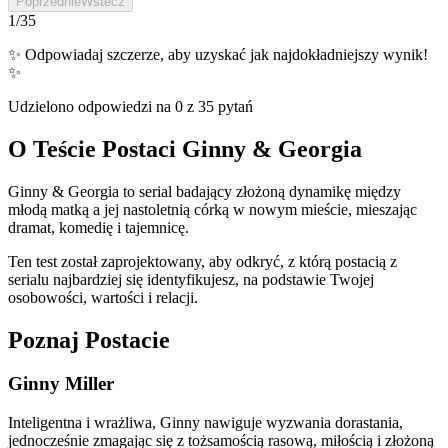
Poprzednie
Wstecz
1
/
35
✨
Odpowiadaj szczerze, aby uzyskać jak najdokładniejszy wynik!
✨
Udzielono odpowiedzi na 0 z 35 pytań
O Teście Postaci Ginny & Georgia
Ginny & Georgia to serial badający złożoną dynamikę między
młodą matką a jej nastoletnią córką w nowym mieście, mieszając
dramat, komedię i tajemnicę.
Ten test został zaprojektowany, aby odkryć, z którą postacią z
serialu najbardziej się identyfikujesz, na podstawie Twojej
osobowości, wartości i relacji.
Poznaj Postacie
Ginny Miller
Inteligentna i wrażliwa, Ginny nawiguje wyzwania dorastania,
jednocześnie zmagając się z tożsamością rasową, miłością i złożoną