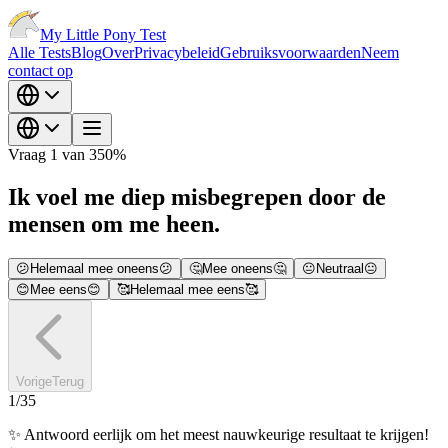
My Little Pony Test
Alle Tests
Blog
Over
Privacybeleid
Gebruiksvoorwaarden
Neem
contact op
Vraag 1 van 35
0
%
Ik voel me diep misbegrepen door de
mensen om me heen.
😕
Helemaal mee oneens
😕
🤔
Mee oneens
🤔
😐
Neutraal
😐
😊
Mee eens
😊
🥰
Helemaal mee eens
🥰
Vorige
Terug
1
/
35
✨
Antwoord eerlijk om het meest nauwkeurige resultaat te krijgen!