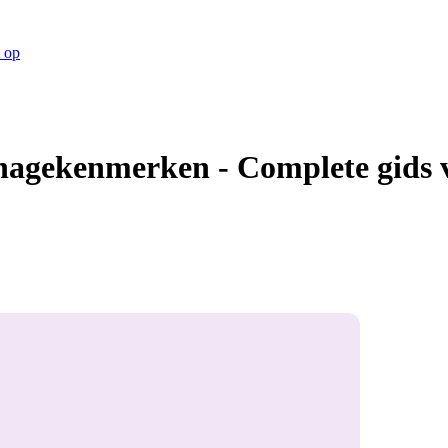
 op
onagekenmerken - Complete gids v