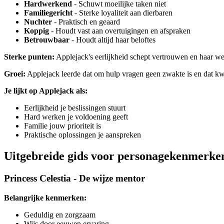
Hardwerkend
- Schuwt moeilijke taken niet
Familiegericht
- Sterke loyaliteit aan dierbaren
Nuchter
- Praktisch en geaard
Koppig
- Houdt vast aan overtuigingen en afspraken
Betrouwbaar
- Houdt altijd haar beloftes
Sterke punten:
Applejack's eerlijkheid schept vertrouwen en haar wer
Groei:
Applejack leerde dat om hulp vragen geen zwakte is en dat kwe
Je lijkt op Applejack als:
Eerlijkheid je beslissingen stuurt
Hard werken je voldoening geeft
Familie jouw prioriteit is
Praktische oplossingen je aanspreken
Uitgebreide gids voor personagekenmerke
Princess Celestia - De wijze mentor
Belangrijke kenmerken:
Geduldig en zorgzaam
Wijs door eeuwen ervaring