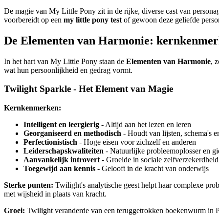
De magie van My Little Pony zit in de rijke, diverse cast van person
voorbereidt op een
my little pony test
of gewoon deze geliefde person
De Elementen van Harmonie: kernkenme
In het hart van My Little Pony staan de
Elementen van Harmonie
, 
wat hun persoonlijkheid en gedrag vormt.
Twilight Sparkle - Het Element van Magie
Kernkenmerken:
Intelligent en leergierig
- Altijd aan het lezen en leren
Georganiseerd en methodisch
- Houdt van lijsten, schema's e
Perfectionistisch
- Hoge eisen voor zichzelf en anderen
Leiderschapskwaliteiten
- Natuurlijke probleemoplosser en gi
Aanvankelijk introvert
- Groeide in sociale zelfverzekerdheid
Toegewijd aan kennis
- Gelooft in de kracht van onderwijs
Sterke punten:
Twilight's analytische geest helpt haar complexe probl
met wijsheid in plaats van kracht.
Groei:
Twilight veranderde van een teruggetrokken boekenwurm in Prins