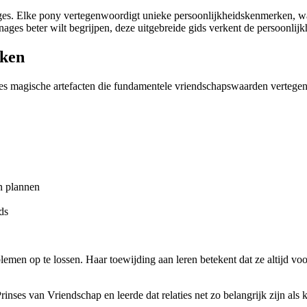
ages. Elke pony vertegenwoordigt unieke persoonlijkheidskenmerken, waa
ages beter wilt begrijpen, deze uitgebreide gids verkent de persoonli
rken
zes magische artefacten die fundamentele vriendschapswaarden verteg
n plannen
ds
emen op te lossen. Haar toewijding aan leren betekent dat ze altijd voo
es van Vriendschap en leerde dat relaties net zo belangrijk zijn als k