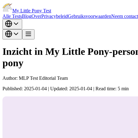
My Little Pony Test
Alle Tests
Blog
Over
Privacybeleid
Gebruiksvoorwaarden
Neem contact
Inzicht in My Little Pony-pers
pony
Author:
MLP Test Editorial Team
Published:
2025-01-04
|
Updated:
2025-01-04
|
Read time:
5
min