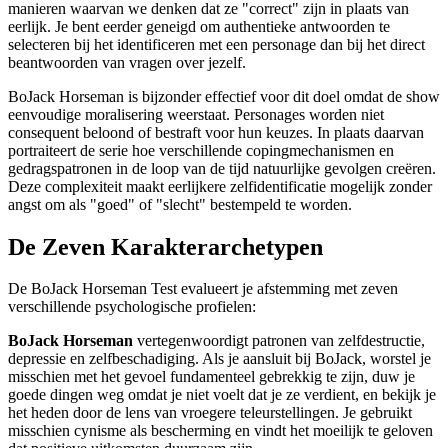
manieren waarvan we denken dat ze "correct" zijn in plaats van
eerlijk. Je bent eerder geneigd om authentieke antwoorden te
selecteren bij het identificeren met een personage dan bij het direct
beantwoorden van vragen over jezelf.
BoJack Horseman is bijzonder effectief voor dit doel omdat de show
eenvoudige moralisering weerstaat. Personages worden niet
consequent beloond of bestraft voor hun keuzes. In plaats daarvan
portraiteert de serie hoe verschillende copingmechanismen en
gedragspatronen in de loop van de tijd natuurlijke gevolgen creëren.
Deze complexiteit maakt eerlijkere zelfidentificatie mogelijk zonder
angst om als "goed" of "slecht" bestempeld te worden.
De Zeven Karakterarchetypen
De BoJack Horseman Test evalueert je afstemming met zeven
verschillende psychologische profielen:
BoJack Horseman
vertegenwoordigt patronen van zelfdestructie,
depressie en zelfbeschadiging. Als je aansluit bij BoJack, worstel je
misschien met het gevoel fundamenteel gebrekkig te zijn, duw je
goede dingen weg omdat je niet voelt dat je ze verdient, en bekijk je
het heden door de lens van vroegere teleurstellingen. Je gebruikt
misschien cynisme als bescherming en vindt het moeilijk te geloven