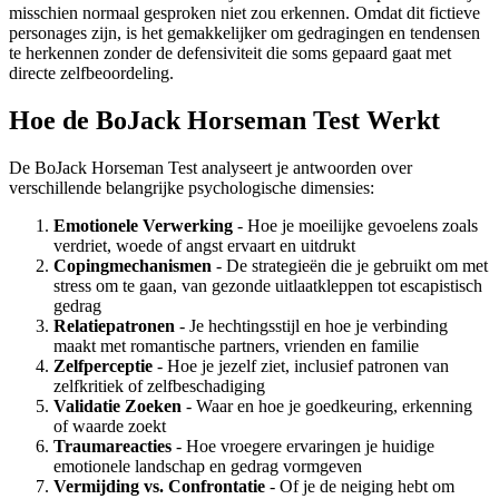
misschien normaal gesproken niet zou erkennen. Omdat dit fictieve
personages zijn, is het gemakkelijker om gedragingen en tendensen
te herkennen zonder de defensiviteit die soms gepaard gaat met
directe zelfbeoordeling.
Hoe de BoJack Horseman Test Werkt
De BoJack Horseman Test analyseert je antwoorden over
verschillende belangrijke psychologische dimensies:
Emotionele Verwerking
- Hoe je moeilijke gevoelens zoals
verdriet, woede of angst ervaart en uitdrukt
Copingmechanismen
- De strategieën die je gebruikt om met
stress om te gaan, van gezonde uitlaatkleppen tot escapistisch
gedrag
Relatiepatronen
- Je hechtingsstijl en hoe je verbinding
maakt met romantische partners, vrienden en familie
Zelfperceptie
- Hoe je jezelf ziet, inclusief patronen van
zelfkritiek of zelfbeschadiging
Validatie Zoeken
- Waar en hoe je goedkeuring, erkenning
of waarde zoekt
Traumareacties
- Hoe vroegere ervaringen je huidige
emotionele landschap en gedrag vormgeven
Vermijding vs. Confrontatie
- Of je de neiging hebt om