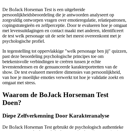
De BoJack Horseman Test is een uitgebreide
persoonlijkheidsbeoordeling die je antwoorden analyseert op
zorgvuldig ontworpen vragen over emotieregulatie, relatiepatronen,
copingstrategieën en zelfperceptie. Door te evalueren hoe je omgaat
met levensuitdagingen en contact maakt met anderen, identificeert
de test welk personage uit de serie het meest overeenkomt met je
psychologische profiel.
In tegenstelling tot oppervlakkige "welk personage ben jij" quizzen,
past deze beoordeling psychologische principes toe om
betekenisvolle verbindingen te creëren tussen je echte
levenstendensen en de genuanceerde karakterportretten van de
show. De test evalueert meerdere dimensies van persoonlijkheid,
van hoe je moeilijke emoties verwerkt tot hoe je validatie zoekt en
omgaat met stress.
Waarom de BoJack Horseman Test
Doen?
Diepe Zelfverkenning Door Karakteranalyse
De BoJack Horseman Test gebruikt de psychologisch authentieke