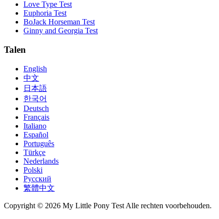
Love Type Test
Euphoria Test
BoJack Horseman Test
Ginny and Georgia Test
Talen
English
中文
日本語
한국어
Deutsch
Français
Italiano
Español
Português
Türkçe
Nederlands
Polski
Русский
繁體中文
Copyright © 2026 My Little Pony Test Alle rechten voorbehouden.