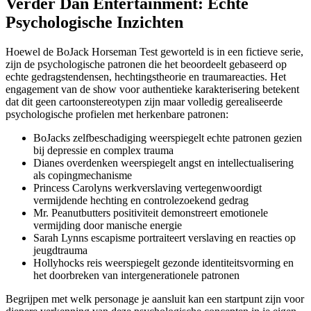
Verder Dan Entertainment: Echte
Psychologische Inzichten
Hoewel de BoJack Horseman Test geworteld is in een fictieve serie,
zijn de psychologische patronen die het beoordeelt gebaseerd op
echte gedragstendensen, hechtingstheorie en traumareacties. Het
engagement van de show voor authentieke karakterisering betekent
dat dit geen cartoonstereo­typen zijn maar volledig gerealiseerde
psychologische profielen met herkenbare patronen:
BoJacks zelfbeschadiging weerspiegelt echte patronen gezien
bij depressie en complex trauma
Dianes overdenken weerspiegelt angst en intellectualisering
als copingmechanisme
Princess Carolyns werkverslaving vertegenwoordigt
vermijdende hechting en controlezoekend gedrag
Mr. Peanutbutters positiviteit demonstreert emotionele
vermijding door manische energie
Sarah Lynns escapisme portraiteert verslaving en reacties op
jeugdtrauma
Hollyhocks reis weerspiegelt gezonde identiteitsvorming en
het doorbreken van intergenerationele patronen
Begrijpen met welk personage je aansluit kan een startpunt zijn voor