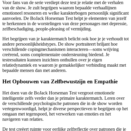
Voor fans van de serie verdiept deze test je relatie met de verhalen
van de show. Je zult begrijpen waarom bepaalde verhaallijnen
emotioneel resoneren en welke karakterbogen persoonlijk significant
aanvoelen. De BoJack Horseman Test helpt je elementen van jezelf
te herkennen in de worstelingen van deze personages met depressie,
zelfbeschadiging, people-pleasing of vermijding.
Het begrijpen van je karaktermatch belicht ook hoe je je verhoudt tot
andere persoonlijkheidstypes. De show portraiteert briljant hoe
verschillende copingmechanismen interacteren—soms wrijving
creërend, soms complementaire ondersteuning biedend. Je
testresultaten kunnen inzichten onthullen over je eigen
relatiedynamiek en waarom je gemakkelijker verbinding maakt met
bepaalde mensen dan met anderen.
Het Opbouwen van Zelfbewustzijn en Empathie
Het doen van de BoJack Horseman Test vergroot emotionele
intelligentie zelfs verder dan je primaire karaktermatch. Leren over
de verschillende psychologische patronen die in de show worden
vertegenwoordigd, helpt je diverse perspectieven te begrijpen op het
omgaan met tegenspoed, het verwerken van emoties en het
navigeren van relaties.
De test creëert ruimte voor eerlijke zelfreflectie over patronen die je