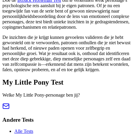
Doe de
BoJack Horseman Test
om te verkennen welk personage's
psychologische reis aansluit bij je eigen patronen. Of je nu een
toegewijde fan van de serie bent of gewoon nieuwsgierig naar
persoonlijkheidsbeoordeling door de lens van emotioneel complexe
personages, deze test biedt unieke inzichten in je gedragstendensen,
copingmechanismen en relatiepatronen.
De inzichten die je krijgt kunnen gevoelens valideren die je hebt
geworsteld om te verwoorden, patronen onthullen die je niet bewust
had herkend, of nieuwe paden openen voor zelfbegrip en
persoonlijke groei. Wat je resultaat ook is, onthoud dat identificeren
met deze diep gebrekkige, diep menselijke personages zelf een daad
van zelfcompassie is—erkennend dat mens zijn betekent worstelen,
falen, opnieuw proberen, en af en toe gelijk krijgen.
My Little Pony Test
Welke My Little Pony-personage ben jij?
Andere Tests
Alle Tests