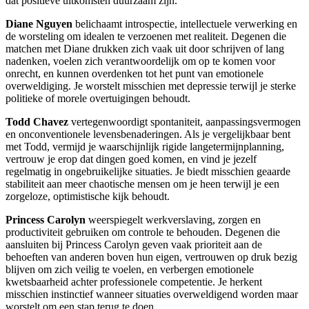
dat positieve uitkomsten duurzaam zijn.
Diane Nguyen
belichaamt introspectie, intellectuele verwerking en
de worsteling om idealen te verzoenen met realiteit. Degenen die
matchen met Diane drukken zich vaak uit door schrijven of lang
nadenken, voelen zich verantwoordelijk om op te komen voor
onrecht, en kunnen overdenken tot het punt van emotionele
overweldiging. Je worstelt misschien met depressie terwijl je sterke
politieke of morele overtuigingen behoudt.
Todd Chavez
vertegenwoordigt spontaniteit, aanpassingsvermogen
en onconventionele levensbenaderingen. Als je vergelijkbaar bent
met Todd, vermijd je waarschijnlijk rigide langetermijnplanning,
vertrouw je erop dat dingen goed komen, en vind je jezelf
regelmatig in ongebruikelijke situaties. Je biedt misschien geaarde
stabiliteit aan meer chaotische mensen om je heen terwijl je een
zorgeloze, optimistische kijk behoudt.
Princess Carolyn
weerspiegelt werkverslaving, zorgen en
productiviteit gebruiken om controle te behouden. Degenen die
aansluiten bij Princess Carolyn geven vaak prioriteit aan de
behoeften van anderen boven hun eigen, vertrouwen op druk bezig
blijven om zich veilig te voelen, en verbergen emotionele
kwetsbaarheid achter professionele competentie. Je herkent
misschien instinctief wanneer situaties overweldigend worden maar
worstelt om een stap terug te doen.