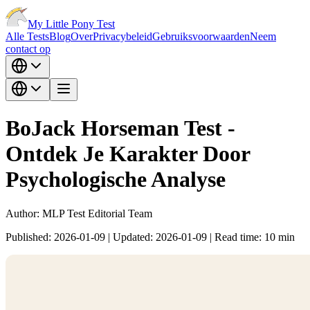
My Little Pony Test
Alle Tests
Blog
Over
Privacybeleid
Gebruiksvoorwaarden
Neem
contact op
BoJack Horseman Test -
Ontdek Je Karakter Door
Psychologische Analyse
Author:
MLP Test Editorial Team
Published:
2026-01-09
|
Updated:
2026-01-09
|
Read time:
10
min