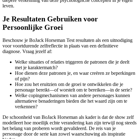
diepere verkenning van deze psychologische concepten in je eigen
leven.
Je Resultaten Gebruiken voor
Persoonlijke Groei
Beschouw je BoJack Horseman Test resultaten als een uitnodiging
voor voortdurende zelfreflectie in plaats van een definitieve
diagnose. Vraag jezelf af:
Welke situaties of relaties triggeren de patronen die je deelt
met je karaktermatch?
Hoe dienen deze patronen je, en waar creëren ze beperkingen
of pijn?
Hoe zou het eruitzien om de groei te ontwikkelen die je
personage bereikt—of worstelt om te bereiken—in de serie?
Welke copingmechanismen van andere personages kunnen
alternatieve benaderingen bieden die het waard zijn om te
verkennen?
De schoonheid van BoJack Horseman als kader is dat de show zelf
modelleert hoe moeilijk echte verandering kan zijn terwijl nog steeds
het belang van proberen wordt gevalideerd. De reis van je
personage door de serie kan zowel waarschuwing als inspiratie