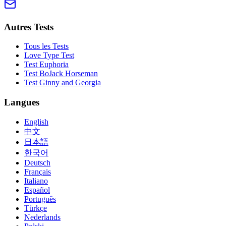
Autres Tests
Tous les Tests
Love Type Test
Test Euphoria
Test BoJack Horseman
Test Ginny and Georgia
Langues
English
中文
日本語
한국어
Deutsch
Français
Italiano
Español
Português
Türkçe
Nederlands