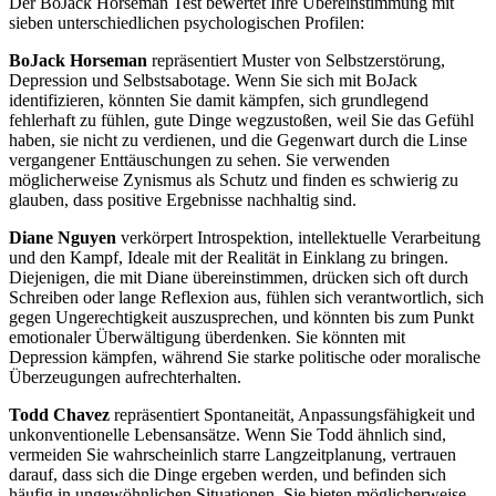
Der BoJack Horseman Test bewertet Ihre Übereinstimmung mit
sieben unterschiedlichen psychologischen Profilen:
BoJack Horseman
repräsentiert Muster von Selbstzerstörung,
Depression und Selbstsabotage. Wenn Sie sich mit BoJack
identifizieren, könnten Sie damit kämpfen, sich grundlegend
fehlerhaft zu fühlen, gute Dinge wegzustoßen, weil Sie das Gefühl
haben, sie nicht zu verdienen, und die Gegenwart durch die Linse
vergangener Enttäuschungen zu sehen. Sie verwenden
möglicherweise Zynismus als Schutz und finden es schwierig zu
glauben, dass positive Ergebnisse nachhaltig sind.
Diane Nguyen
verkörpert Introspektion, intellektuelle Verarbeitung
und den Kampf, Ideale mit der Realität in Einklang zu bringen.
Diejenigen, die mit Diane übereinstimmen, drücken sich oft durch
Schreiben oder lange Reflexion aus, fühlen sich verantwortlich, sich
gegen Ungerechtigkeit auszusprechen, und könnten bis zum Punkt
emotionaler Überwältigung überdenken. Sie könnten mit
Depression kämpfen, während Sie starke politische oder moralische
Überzeugungen aufrechterhalten.
Todd Chavez
repräsentiert Spontaneität, Anpassungsfähigkeit und
unkonventionelle Lebensansätze. Wenn Sie Todd ähnlich sind,
vermeiden Sie wahrscheinlich starre Langzeitplanung, vertrauen
darauf, dass sich die Dinge ergeben werden, und befinden sich
häufig in ungewöhnlichen Situationen. Sie bieten möglicherweise