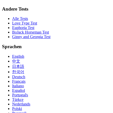
Andere Tests
Alle Tests
Love Type Test
Euphoria Test
BoJack Horseman Test
Ginny and Georgia Test
Sprachen
English
中文
日本語
한국어
Deutsch
Français
Italiano
Español
Português
Türkçe
Nederlands
Polski