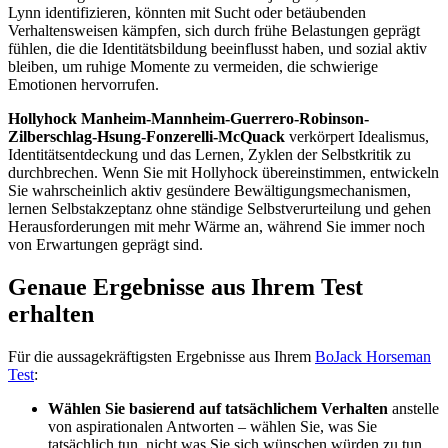
Lynn identifizieren, könnten mit Sucht oder betäubenden
Verhaltensweisen kämpfen, sich durch frühe Belastungen geprägt
fühlen, die die Identitätsbildung beeinflusst haben, und sozial aktiv
bleiben, um ruhige Momente zu vermeiden, die schwierige
Emotionen hervorrufen.
Hollyhock Manheim-Mannheim-Guerrero-Robinson-
Zilberschlag-Hsung-Fonzerelli-McQuack
verkörpert Idealismus,
Identitätsentdeckung und das Lernen, Zyklen der Selbstkritik zu
durchbrechen. Wenn Sie mit Hollyhock übereinstimmen, entwickeln
Sie wahrscheinlich aktiv gesündere Bewältigungsmechanismen,
lernen Selbstakzeptanz ohne ständige Selbstverurteilung und gehen
Herausforderungen mit mehr Wärme an, während Sie immer noch
von Erwartungen geprägt sind.
Genaue Ergebnisse aus Ihrem Test
erhalten
Für die aussagekräftigsten Ergebnisse aus Ihrem
BoJack Horseman
Test
:
Wählen Sie basierend auf tatsächlichem Verhalten
anstelle
von aspirationalen Antworten – wählen Sie, was Sie
tatsächlich tun, nicht was Sie sich wünschen würden zu tun