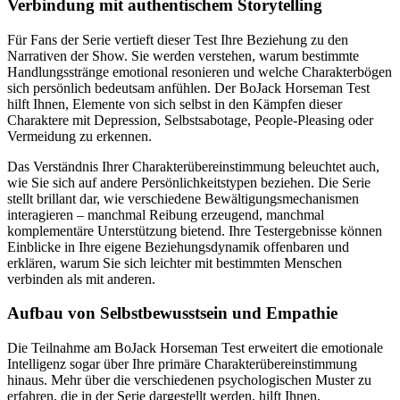
Verbindung mit authentischem Storytelling
Für Fans der Serie vertieft dieser Test Ihre Beziehung zu den
Narrativen der Show. Sie werden verstehen, warum bestimmte
Handlungsstränge emotional resonieren und welche Charakterbögen
sich persönlich bedeutsam anfühlen. Der BoJack Horseman Test
hilft Ihnen, Elemente von sich selbst in den Kämpfen dieser
Charaktere mit Depression, Selbstsabotage, People-Pleasing oder
Vermeidung zu erkennen.
Das Verständnis Ihrer Charakterübereinstimmung beleuchtet auch,
wie Sie sich auf andere Persönlichkeitstypen beziehen. Die Serie
stellt brillant dar, wie verschiedene Bewältigungsmechanismen
interagieren – manchmal Reibung erzeugend, manchmal
komplementäre Unterstützung bietend. Ihre Testergebnisse können
Einblicke in Ihre eigene Beziehungsdynamik offenbaren und
erklären, warum Sie sich leichter mit bestimmten Menschen
verbinden als mit anderen.
Aufbau von Selbstbewusstsein und Empathie
Die Teilnahme am BoJack Horseman Test erweitert die emotionale
Intelligenz sogar über Ihre primäre Charakterübereinstimmung
hinaus. Mehr über die verschiedenen psychologischen Muster zu
erfahren, die in der Serie dargestellt werden, hilft Ihnen,