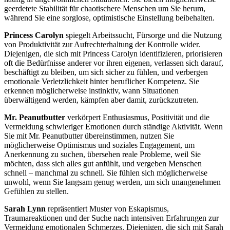
geerdetete Stabilität für chaotischere Menschen um Sie herum,
während Sie eine sorglose, optimistische Einstellung beibehalten.
Princess Carolyn
spiegelt Arbeitssucht, Fürsorge und die Nutzung
von Produktivität zur Aufrechterhaltung der Kontrolle wider.
Diejenigen, die sich mit Princess Carolyn identifizieren, priorisieren
oft die Bedürfnisse anderer vor ihren eigenen, verlassen sich darauf,
beschäftigt zu bleiben, um sich sicher zu fühlen, und verbergen
emotionale Verletzlichkeit hinter beruflicher Kompetenz. Sie
erkennen möglicherweise instinktiv, wann Situationen
überwältigend werden, kämpfen aber damit, zurückzutreten.
Mr. Peanutbutter
verkörpert Enthusiasmus, Positivität und die
Vermeidung schwieriger Emotionen durch ständige Aktivität. Wenn
Sie mit Mr. Peanutbutter übereinstimmen, nutzen Sie
möglicherweise Optimismus und soziales Engagement, um
Anerkennung zu suchen, übersehen reale Probleme, weil Sie
möchten, dass sich alles gut anfühlt, und vergeben Menschen
schnell – manchmal zu schnell. Sie fühlen sich möglicherweise
unwohl, wenn Sie langsam genug werden, um sich unangenehmen
Gefühlen zu stellen.
Sarah Lynn
repräsentiert Muster von Eskapismus,
Traumareaktionen und der Suche nach intensiven Erfahrungen zur
Vermeidung emotionalen Schmerzes. Diejenigen, die sich mit Sarah