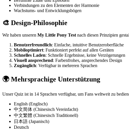
Berühmte Zitate und Episoden
Verbindungen zu den Elementen der Harmonie
Wachstums- und Entwicklungsbögen
🎨 Design-Philosophie
Wir haben unseren
My Little Pony Test
nach diesen Prinzipien gestal
Benutzerfreundlich
: Einfache, intuitive Benutzeroberfläche
Mobiloptimiert
: Funktioniert perfekt auf allen Geräten
Schnelles Laden
: Schnelle Ergebnisse, keine Verzögerungen
Visuell ansprechend
: Farbenfrohes, ansprechendes Design
Zugänglich
: Verfügbar in mehreren Sprachen
🌍 Mehrsprachige Unterstützung
Unser Quiz ist in 14 Sprachen verfügbar, um Fans weltweit zu bedien
English (Englisch)
中文简体 (Chinesisch Vereinfacht)
中文繁體 (Chinesisch Traditionell)
日本語 (Japanisch)
Deutsch