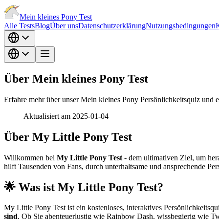
Mein kleines Pony Test
Alle Tests
Blog
Über uns
Datenschutzerklärung
Nutzungsbedingungen
Über Mein kleines Pony Test
Erfahre mehr über unser Mein kleines Pony Persönlichkeitsquiz und e
Aktualisiert am 2025-01-04
Über My Little Pony Test
Willkommen bei
My Little Pony Test
- dem ultimativen Ziel, um her
hilft Tausenden von Fans, durch unterhaltsame und ansprechende Pers
🌟 Was ist My Little Pony Test?
My Little Pony Test ist ein kostenloses, interaktives Persönlichkeit
sind
. Ob Sie abenteuerlustig wie Rainbow Dash, wissbegierig wie Twili