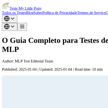
Teste My Little Pony
Todos os Testes
Blog
Sobre
Política de Privacidade
Termos de Serviço
C
O Guia Completo para Testes d
MLP
Author:
MLP Test Editorial Team
Published:
2025-01-04
|
Updated:
2025-01-04
|
Read time:
10
min