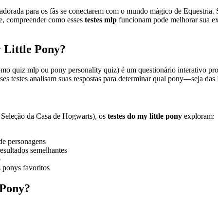
 adorada para os fãs se conectarem com o mundo mágico de Equestria. 
de, compreender como esses
testes mlp
funcionam pode melhorar sua expe
 Little Pony?
 quiz mlp ou pony personality quiz) é um questionário interativo proj
 testes analisam suas respostas para determinar qual pony—seja das 
 Seleção da Casa de Hogwarts), os
testes do my little pony
exploram:
de personagens
resultados semelhantes
o
 ponys favoritos
 Pony?