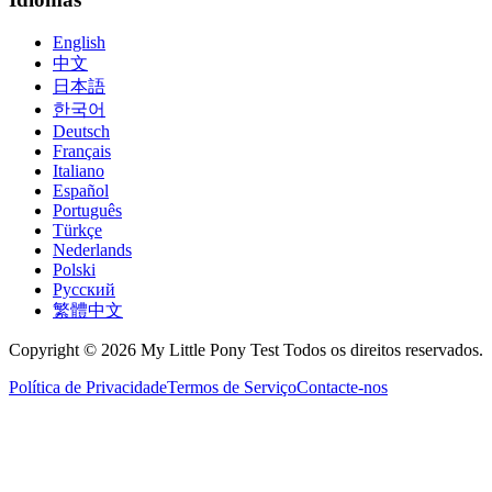
English
中文
日本語
한국어
Deutsch
Français
Italiano
Español
Português
Türkçe
Nederlands
Polski
Русский
繁體中文
Copyright © 2026 My Little Pony Test Todos os direitos reservados.
Política de Privacidade
Termos de Serviço
Contacte-nos