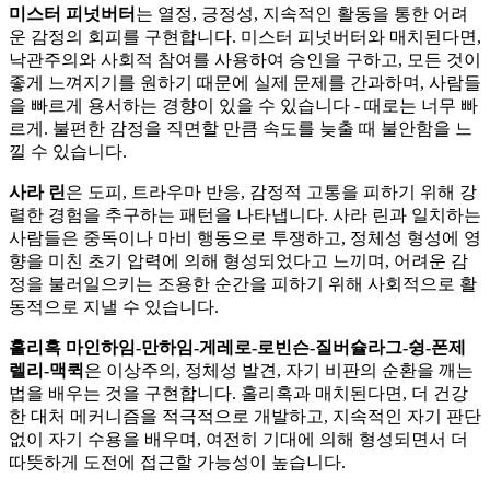
미스터 피넛버터
는 열정, 긍정성, 지속적인 활동을 통한 어려
운 감정의 회피를 구현합니다. 미스터 피넛버터와 매치된다면,
낙관주의와 사회적 참여를 사용하여 승인을 구하고, 모든 것이
좋게 느껴지기를 원하기 때문에 실제 문제를 간과하며, 사람들
을 빠르게 용서하는 경향이 있을 수 있습니다 - 때로는 너무 빠
르게. 불편한 감정을 직면할 만큼 속도를 늦출 때 불안함을 느
낄 수 있습니다.
사라 린
은 도피, 트라우마 반응, 감정적 고통을 피하기 위해 강
렬한 경험을 추구하는 패턴을 나타냅니다. 사라 린과 일치하는
사람들은 중독이나 마비 행동으로 투쟁하고, 정체성 형성에 영
향을 미친 초기 압력에 의해 형성되었다고 느끼며, 어려운 감
정을 불러일으키는 조용한 순간을 피하기 위해 사회적으로 활
동적으로 지낼 수 있습니다.
홀리혹 마인하임-만하임-게레로-로빈슨-질버슐라그-슁-폰제
렐리-맥퀵
은 이상주의, 정체성 발견, 자기 비판의 순환을 깨는
법을 배우는 것을 구현합니다. 홀리혹과 매치된다면, 더 건강
한 대처 메커니즘을 적극적으로 개발하고, 지속적인 자기 판단
없이 자기 수용을 배우며, 여전히 기대에 의해 형성되면서 더
따뜻하게 도전에 접근할 가능성이 높습니다.