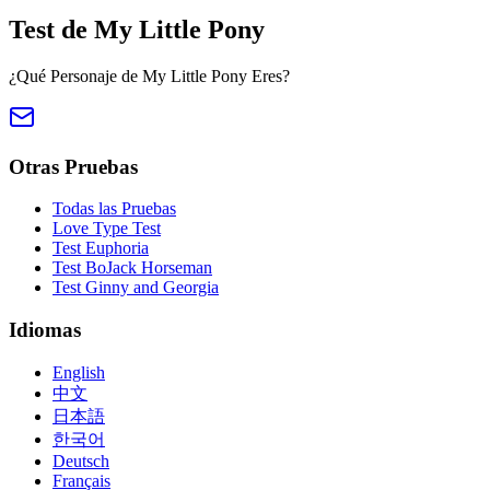
Test de My Little Pony
¿Qué Personaje de My Little Pony Eres?
Otras Pruebas
Todas las Pruebas
Love Type Test
Test Euphoria
Test BoJack Horseman
Test Ginny and Georgia
Idiomas
English
中文
日本語
한국어
Deutsch
Français