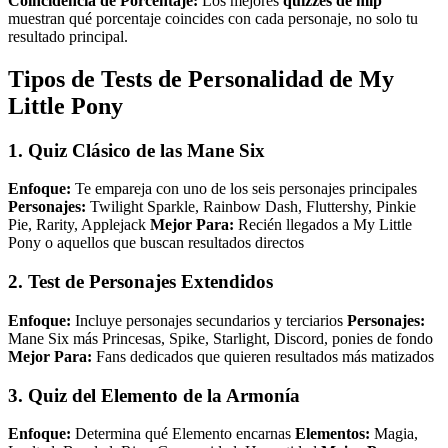
Coincidencia de Porcentaje:
Los mejores
quizzes de mlp
muestran qué porcentaje coincides con cada personaje, no solo tu
resultado principal.
Tipos de Tests de Personalidad de My
Little Pony
1. Quiz Clásico de las Mane Six
Enfoque:
Te empareja con uno de los seis personajes principales
Personajes:
Twilight Sparkle, Rainbow Dash, Fluttershy, Pinkie
Pie, Rarity, Applejack
Mejor Para:
Recién llegados a My Little
Pony o aquellos que buscan resultados directos
2. Test de Personajes Extendidos
Enfoque:
Incluye personajes secundarios y terciarios
Personajes:
Mane Six más Princesas, Spike, Starlight, Discord, ponies de fondo
Mejor Para:
Fans dedicados que quieren resultados más matizados
3. Quiz del Elemento de la Armonía
Enfoque:
Determina qué Elemento encarnas
Elementos:
Magia,